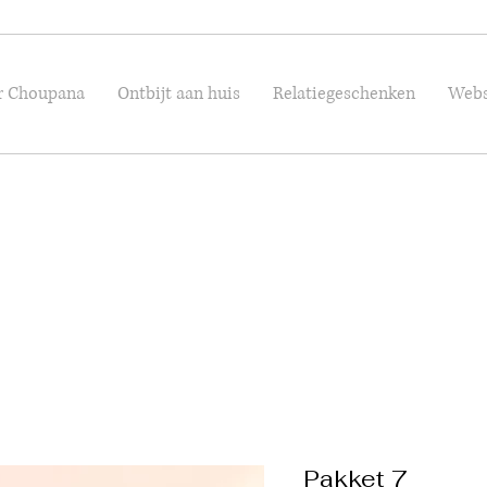
r Choupana
Ontbijt aan huis
Relatiegeschenken
Web
Pakket 7