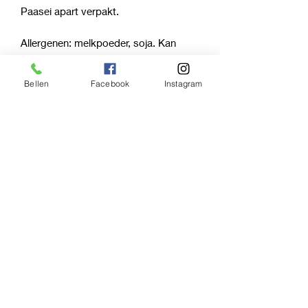
Paasei apart verpakt.
Allergenen: melkpoeder, soja. Kan
sporen van hazelnoten bevatten.
Bellen
Facebook
Instagram
Choupana
Tel:
059 27 89 14
Hoogstraat 64, 8470 Gistel, Belgium
choupanagistel@gmail.com
©2019 by
ceulenaerecamille@gmail.com