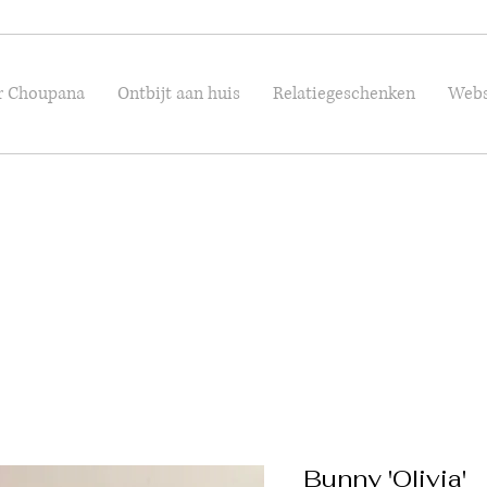
r Choupana
Ontbijt aan huis
Relatiegeschenken
Web
Bunny 'Olivia'