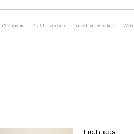
r Choupana
Ontbijt aan huis
Relatiegeschenken
Web
Lachhaas