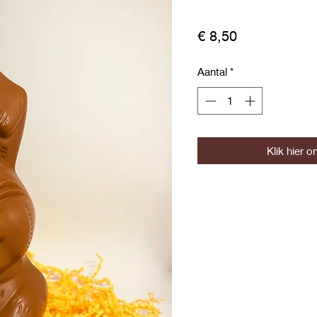
Prijs
€ 8,50
Aantal
*
Klik hier o